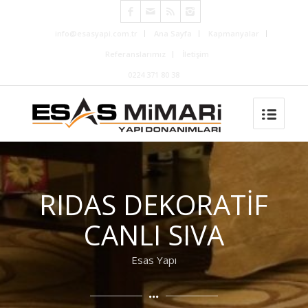
info@esasyapi.com.tr
Ana Sayfa
Kapmanyalar
Referanslarımız
İletişim
0224 371 80 38
RIDAS DEKORATİF
CANLI SIVA
Esas Yapı